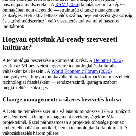
használja a rendszereket. A
RSM (2026)
kutatás szerint a képzés
önmagában nem elegendő — strukturált change management
szükséges. Heti aktív felhasználók száma, bejelentkezési gyakoriság
és a „régi módszerhez" való visszatérés aránya mind hasznos
indikátorok.
Hogyan építsünk AI-ready szervezeti
kultúrát?
A technológia beszerzése a könnyebbik rész. A
Deloitte (2026)
szerint az MI bevezetést egyszerre technológiai és kulturális
váltásként kell kezelni. A
World Economic Forum (2026)
hangsúlyozza, hogy a munkavállalói transzformáció nem kezelhető
technológiai frissítésként — rendszerszintű, iparágra szabott
megközelítés szükséges.
Change management: a sikeres bevezetés kulcsa
A Deloitte felmérése szerint a vállalatok mindössze 37%-a ruházott
be jelentősen a change management tevékenységekbe MI-
projekteknél. Ezzel párhuzamosan a projektek többsége pont az
emberi ellenálláson bukik el, nem a technológiai korlátok miatt. A
változáskezelés három pillére: