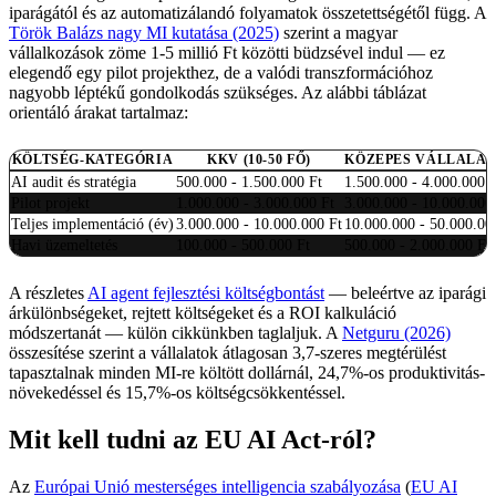
iparágától és az automatizálandó folyamatok összetettségétől függ. A
Török Balázs nagy MI kutatása (2025)
szerint a magyar
vállalkozások zöme 1-5 millió Ft közötti büdzsével indul — ez
elegendő egy pilot projekthez, de a valódi transzformációhoz
nagyobb léptékű gondolkodás szükséges. Az alábbi táblázat
orientáló árakat tartalmaz:
KÖLTSÉG-KATEGÓRIA
KKV (10-50 FŐ)
KÖZEPES VÁLLALAT (
AI audit és stratégia
500.000 - 1.500.000 Ft
1.500.000 - 4.000.000 
Pilot projekt
1.000.000 - 3.000.000 Ft
3.000.000 - 10.000.000
Teljes implementáció (év)
3.000.000 - 10.000.000 Ft
10.000.000 - 50.000.00
Havi üzemeltetés
100.000 - 500.000 Ft
500.000 - 2.000.000 Ft
A részletes
AI agent fejlesztési költségbontást
— beleértve az iparági
árkülönbségeket, rejtett költségeket és a ROI kalkuláció
módszertanát — külön cikkünkben taglaljuk. A
Netguru (2026)
összesítése szerint a vállalatok átlagosan 3,7-szeres megtérülést
tapasztalnak minden MI-re költött dollárnál, 24,7%-os produktivitás-
növekedéssel és 15,7%-os költségcsökkentéssel.
Mit kell tudni az EU AI Act-ról?
Az
Európai Unió mesterséges intelligencia szabályozása
(
EU AI