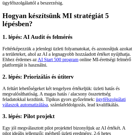
ügyfélszolgálattól a beszerzésig.
Hogyan készítsünk MI stratégiát 5
lépésben?
1. lépés: AI Audit és felmérés
Feltérképezzük a jelenlegi üzleti folyamatokat, és azonosítjuk azokat
a területeket, ahol az AI a legnagyobb hozzáadott értéket nyújthatja.
Ehhez érdemes az
AI Start 500 program
online MI-érettségi felmérő
platformját is használni.
2. lépés: Priorizálás és útiterv
A feltárt lehetőségeket két tengelyen értékeljük: üzleti hatás és
megvalósíthatóság. A magas hatás / alacsony összetettség
feladatokkal kezdünk. Tipikus gyors győzelmek:
ügyfélszolgálati
válaszok automatizálása
, számlafeldolgozás, lead kvalifikálás.
3. lépés: Pilot projekt
Egy jól megválasztott pilot projekttel bizonyítjuk az AI értékét. A
pilot ideális jellemzői: mérhető üzleti eredmény, 2-6 hetes