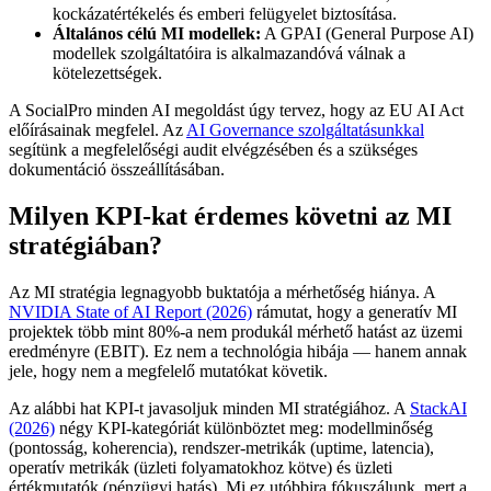
kockázatértékelés és emberi felügyelet biztosítása.
Általános célú MI modellek:
A GPAI (General Purpose AI)
modellek szolgáltatóira is alkalmazandóvá válnak a
kötelezettségek.
A SocialPro minden AI megoldást úgy tervez, hogy az EU AI Act
előírásainak megfelel. Az
AI Governance szolgáltatásunkkal
segítünk a megfelelőségi audit elvégzésében és a szükséges
dokumentáció összeállításában.
Milyen KPI-kat érdemes követni az MI
stratégiában?
Az MI stratégia legnagyobb buktatója a mérhetőség hiánya. A
NVIDIA State of AI Report (2026)
rámutat, hogy a generatív MI
projektek több mint 80%-a nem produkál mérhető hatást az üzemi
eredményre (EBIT). Ez nem a technológia hibája — hanem annak
jele, hogy nem a megfelelő mutatókat követik.
Az alábbi hat KPI-t javasoljuk minden MI stratégiához. A
StackAI
(2026)
négy KPI-kategóriát különböztet meg: modellminőség
(pontosság, koherencia), rendszer-metrikák (uptime, latencia),
operatív metrikák (üzleti folyamatokhoz kötve) és üzleti
értékmutatók (pénzügyi hatás). Mi ez utóbbira fókuszálunk, mert a