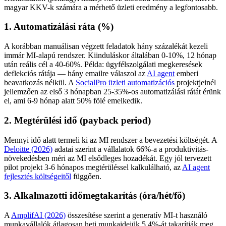
magyar KKV-k számára a mérhető üzleti eredmény a legfontosabb.
1. Automatizálási ráta (%)
A korábban manuálisan végzett feladatok hány százalékát kezeli
immár MI-alapú rendszer. Kiinduláskor általában 0-10%, 12 hónap
után reális cél a 40-60%. Példa: ügyfélszolgálati megkeresések
deflekciós rátája — hány emailre válaszol az
AI agent
emberi
beavatkozás nélkül. A
SocialPro üzleti automatizációs
projektjeinél
jellemzően az első 3 hónapban 25-35%-os automatizálási rátát érünk
el, ami 6-9 hónap alatt 50% fölé emelkedik.
2. Megtérülési idő (payback period)
Mennyi idő alatt termeli ki az MI rendszer a bevezetési költségét. A
Deloitte (2026)
adatai szerint a vállalatok 66%-a a produktivitás-
növekedésben méri az MI elsődleges hozadékát. Egy jól tervezett
pilot projekt 3-6 hónapos megtérüléssel kalkulálható, az
AI agent
fejlesztés költségeitől
függően.
3. Alkalmazotti időmegtakarítás (óra/hét/fő)
A
AmplifAI (2026)
összesítése szerint a generatív MI-t használó
munkavállalók átlagosan heti munkaidejük 5,4%-át takarítják meg.