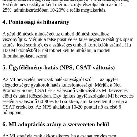
Ezt érdemes osztályonként mérni: az ügyfélszolgálaton akár 15-
25%, adminisztrációban 10-20% a reális megtakarítás.
4. Pontossági és hibaarány
A gépi döntések minőségét az emberi döntéshozatalhoz
viszonyítjuk. Mérjük a false positive és false negative rátát (pl. spam
szűrés, lead scoring), és a szükséges emberi korrekciók számát. Ha
100 MI-döntésből 8-nál többet kell felülbírálni, a modell
finomhangolásra szorul.
5. Ügyfélélmény-hatás (NPS, CSAT változás)
Az MI bevezetés nemcsak hatékonyságról szól — az ügyfél-
elégedettségre gyakorolt hatás kulcsfontosságú. Mérjük a Net
Promoter Score, CSAT és a válaszidő változását az MI bevezetés
előtti és utáni időszakban. Egy tipikus ügyfélszolgálati MI bevezetés
esetén a válaszidő 60-80%-kal csökken, ami közvetlenül javítja a
CSAT értékeket. Az NPS általában 10-20 ponttal nő az első 6
hónapban.
6. MI-adoptációs arány a szervezeten belül
Az MI stratégia csak akkor sikeres, ha a csapat ténylegesen