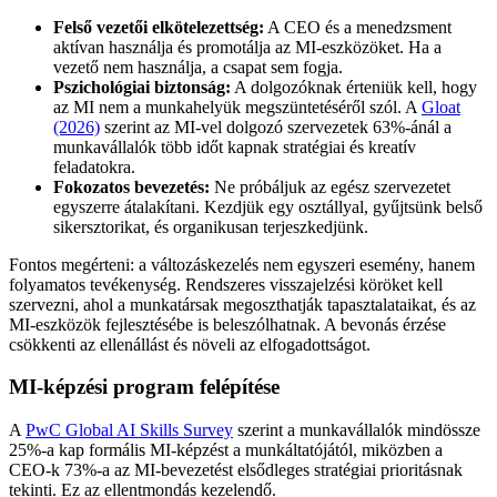
Felső vezetői elkötelezettség:
A CEO és a menedzsment
aktívan használja és promotálja az MI-eszközöket. Ha a
vezető nem használja, a csapat sem fogja.
Pszichológiai biztonság:
A dolgozóknak érteniük kell, hogy
az MI nem a munkahelyük megszüntetéséről szól. A
Gloat
(2026)
szerint az MI-vel dolgozó szervezetek 63%-ánál a
munkavállalók több időt kapnak stratégiai és kreatív
feladatokra.
Fokozatos bevezetés:
Ne próbáljuk az egész szervezetet
egyszerre átalakítani. Kezdjük egy osztállyal, gyűjtsünk belső
sikersztorikat, és organikusan terjeszkedjünk.
Fontos megérteni: a változáskezelés nem egyszeri esemény, hanem
folyamatos tevékenység. Rendszeres visszajelzési köröket kell
szervezni, ahol a munkatársak megoszthatják tapasztalataikat, és az
MI-eszközök fejlesztésébe is beleszólhatnak. A bevonás érzése
csökkenti az ellenállást és növeli az elfogadottságot.
MI-képzési program felépítése
A
PwC Global AI Skills Survey
szerint a munkavállalók mindössze
25%-a kap formális MI-képzést a munkáltatójától, miközben a
CEO-k 73%-a az MI-bevezetést elsődleges stratégiai prioritásnak
tekinti. Ez az ellentmondás kezelendő.