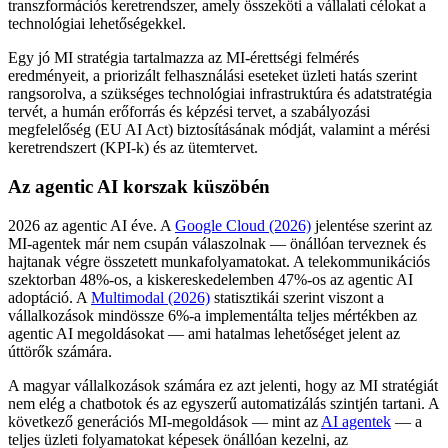
transzformációs keretrendszer, amely összeköti a vállalati célokat a
technológiai lehetőségekkel.
Egy jó MI stratégia tartalmazza az MI-érettségi felmérés
eredményeit, a priorizált felhasználási eseteket üzleti hatás szerint
rangsorolva, a szükséges technológiai infrastruktúra és adatstratégia
tervét, a humán erőforrás és képzési tervet, a szabályozási
megfelelőség (EU AI Act) biztosításának módját, valamint a mérési
keretrendszert (KPI-k) és az ütemtervet.
Az agentic AI korszak küszöbén
2026 az agentic AI éve. A
Google Cloud (2026)
jelentése szerint az
MI-agentek már nem csupán válaszolnak — önállóan terveznek és
hajtanak végre összetett munkafolyamatokat. A telekommunikációs
szektorban 48%-os, a kiskereskedelemben 47%-os az agentic AI
adoptáció. A
Multimodal (2026)
statisztikái szerint viszont a
vállalkozások mindössze 6%-a implementálta teljes mértékben az
agentic AI megoldásokat — ami hatalmas lehetőséget jelent az
úttörők számára.
A magyar vállalkozások számára ez azt jelenti, hogy az MI stratégiát
nem elég a chatbotok és az egyszerű automatizálás szintjén tartani. A
következő generációs MI-megoldások — mint az
AI agentek
— a
teljes üzleti folyamatokat képesek önállóan kezelni, az