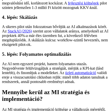
megvalósítási idő, korlátozott kockázat. A
fejlesztési költségek
pilot
szinten jellemzően 1-3 millió Ft között mozognak KKV-knál.
4. lépés: Skálázás
A sikeres pilot után fokozatosan bővítjük az AI alkalmazások körét.
Az
StackAI (2026)
szerint azon vállalatok aránya, amelyeknél az AI
projektek 40%-a már éles üzemben fut, a következő félévben
megduplázódik. A skálázás kulcsa: workflow-szintű bevezetés, nem
elszigetelt pilot-ok.
5. lépés: Folyamatos optimalizálás
Az AI nem egyszeri projekt, hanem folyamatos utazás.
Negyedévente felülvizsgáljuk a stratégiát, mérjük a KPI-kat (lásd
lentebb), és finomítjuk a modelleket. Az
üzleti automatizáció
valódi
ereje a visszacsatolási ciklusban rejlik: minél több adaton tanulnak a
rendszerek, annál pontosabb eredményt adnak.
Mennyibe kerül az MI stratégia és
implementáció?
Az MI stratégia és implementáció költsége a vállalkozás méretétől,