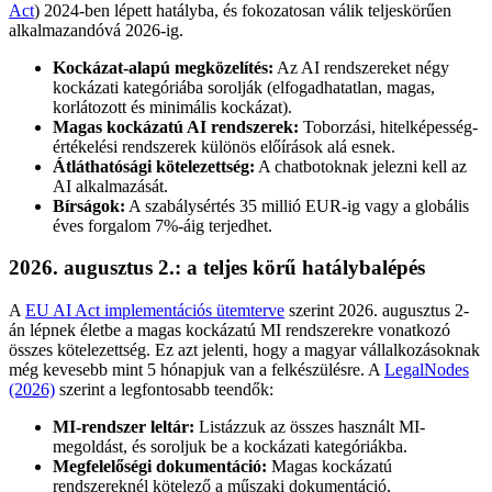
Act
) 2024-ben lépett hatályba, és fokozatosan válik teljeskörűen
alkalmazandóvá 2026-ig.
Kockázat-alapú megközelítés:
Az AI rendszereket négy
kockázati kategóriába sorolják (elfogadhatatlan, magas,
korlátozott és minimális kockázat).
Magas kockázatú AI rendszerek:
Toborzási, hitelképesség-
értékelési rendszerek különös előírások alá esnek.
Átláthatósági kötelezettség:
A chatbotoknak jelezni kell az
AI alkalmazását.
Bírságok:
A szabálysértés 35 millió EUR-ig vagy a globális
éves forgalom 7%-áig terjedhet.
2026. augusztus 2.: a teljes körű hatálybalépés
A
EU AI Act implementációs ütemterve
szerint 2026. augusztus 2-
án lépnek életbe a magas kockázatú MI rendszerekre vonatkozó
összes kötelezettség. Ez azt jelenti, hogy a magyar vállalkozásoknak
még kevesebb mint 5 hónapjuk van a felkészülésre. A
LegalNodes
(2026)
szerint a legfontosabb teendők:
MI-rendszer leltár:
Listázzuk az összes használt MI-
megoldást, és soroljuk be a kockázati kategóriákba.
Megfelelőségi dokumentáció:
Magas kockázatú
rendszereknél kötelező a műszaki dokumentáció,