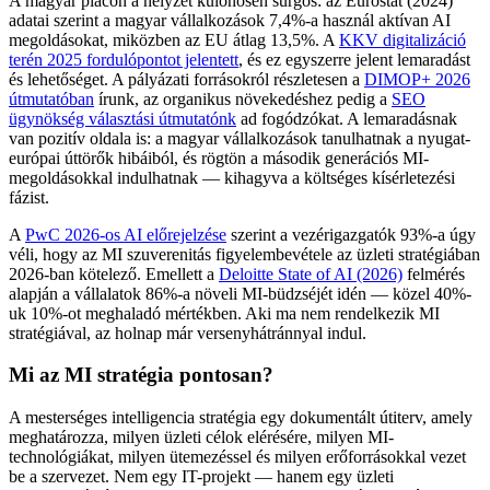
A magyar piacon a helyzet különösen sürgős: az Eurostat (2024)
adatai szerint a magyar vállalkozások 7,4%-a használ aktívan AI
megoldásokat, miközben az EU átlag 13,5%. A
KKV digitalizáció
terén 2025 fordulópontot jelentett
, és ez egyszerre jelent lemaradást
és lehetőséget. A pályázati forrásokról részletesen a
DIMOP+ 2026
útmutatóban
írunk, az organikus növekedéshez pedig a
SEO
ügynökség választási útmutatónk
ad fogódzókat. A lemaradásnak
van pozitív oldala is: a magyar vállalkozások tanulhatnak a nyugat-
európai úttörők hibáiból, és rögtön a második generációs MI-
megoldásokkal indulhatnak — kihagyva a költséges kísérletezési
fázist.
A
PwC 2026-os AI előrejelzése
szerint a vezérigazgatók 93%-a úgy
véli, hogy az MI szuverenitás figyelembevétele az üzleti stratégiában
2026-ban kötelező. Emellett a
Deloitte State of AI (2026)
felmérés
alapján a vállalatok 86%-a növeli MI-büdzséjét idén — közel 40%-
uk 10%-ot meghaladó mértékben. Aki ma nem rendelkezik MI
stratégiával, az holnap már versenyhátránnyal indul.
Mi az MI stratégia pontosan?
A mesterséges intelligencia stratégia egy dokumentált útiterv, amely
meghatározza, milyen üzleti célok elérésére, milyen MI-
technológiákat, milyen ütemezéssel és milyen erőforrásokkal vezet
be a szervezet. Nem egy IT-projekt — hanem egy üzleti