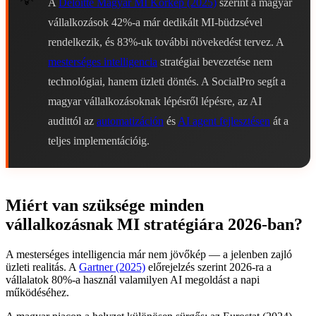
A
Deloitte Magyar MI Körkép (2025)
szerint a magyar
vállalkozások 42%-a már dedikált MI-büdzsével
rendelkezik, és 83%-uk további növekedést tervez. A
mesterséges intelligencia
stratégiai bevezetése nem
technológiai, hanem üzleti döntés. A SocialPro segít a
magyar vállalkozásoknak lépésről lépésre, az AI
audittól az
automatizáción
és
AI agent fejlesztésen
át a
teljes implementációig.
Miért van szüksége minden
vállalkozásnak MI stratégiára 2026-ban?
A mesterséges intelligencia már nem jövőkép — a jelenben zajló
üzleti realitás. A
Gartner (2025)
előrejelzés szerint 2026-ra a
vállalatok 80%-a használ valamilyen AI megoldást a napi
működéséhez.