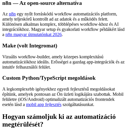
n8n — Az open-source alternatíva
Az
n8n
egy nyílt forráskódú workflow automatizációs platform,
amely teljeskörű kontrollt ad az adatok és a működés felett.
Különösen alkalmas komplex, többlépéses workflow-khoz és AI
integrációkhoz. Magyar setup és gyakorlati workflow példákért lásd
a
n8n magyar útmutatónkat 2026
.
Make (volt Integromat)
Vizuális workflow-builder, amely közepes komplexitású
automatizációkhoz ideális. Erősségei a gazdag app-integrációk és az
intuitív felhasználói felület.
Custom Python/TypeScript megoldások
A legkomplexebb igényekhez egyedi fejlesztésű megoldásokat
építünk, amelyek pontosan az Ön üzleti logikájára szabottak. Mobil
felületre (iOS/Android) optimalizált automatizációs frontendek
esetén lásd a
mobil app fejlesztés
szolgáltatásunkat.
Hogyan számoljuk ki az automatizáció
megtérülését?