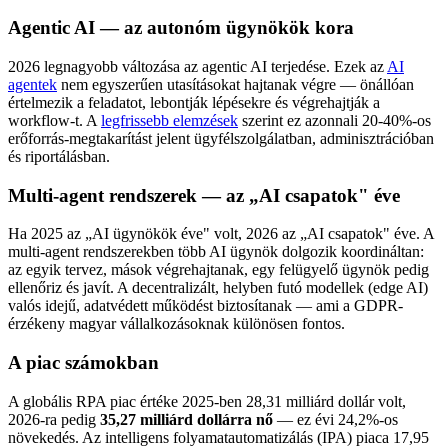
Agentic AI — az autonóm ügynökök kora
2026 legnagyobb változása az agentic AI terjedése. Ezek az
AI
agentek
nem egyszerűen utasításokat hajtanak végre — önállóan
értelmezik a feladatot, lebontják lépésekre és végrehajtják a
workflow-t. A
legfrissebb elemzések
szerint ez azonnali 20-40%-os
erőforrás-megtakarítást jelent ügyfélszolgálatban, adminisztrációban
és riportálásban.
Multi-agent rendszerek — az „AI csapatok" éve
Ha 2025 az „AI ügynökök éve" volt, 2026 az „AI csapatok" éve. A
multi-agent rendszerekben több AI ügynök dolgozik koordináltan:
az egyik tervez, mások végrehajtanak, egy felügyelő ügynök pedig
ellenőriz és javít. A decentralizált, helyben futó modellek (edge AI)
valós idejű, adatvédett működést biztosítanak — ami a GDPR-
érzékeny magyar vállalkozásoknak különösen fontos.
A piac számokban
A globális RPA piac értéke 2025-ben 28,31 milliárd dollár volt,
2026-ra pedig
35,27 milliárd dollárra nő
— ez évi 24,2%-os
növekedés. Az intelligens folyamatautomatizálás (IPA) piaca 17,95