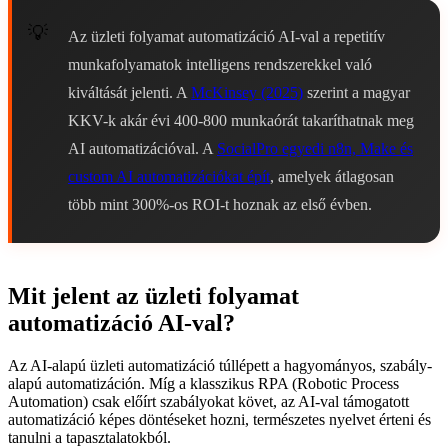
Az üzleti folyamat automatizáció AI-val a repetitív
munkafolyamatok intelligens rendszerekkel való
kiváltását jelenti. A
McKinsey (2025)
szerint a magyar
KKV-k akár évi 400-800 munkaórát takaríthatnak meg
AI automatizációval. A
SocialPro egyedi n8n, Make és
custom AI automatizációkat épít
, amelyek átlagosan
több mint 300%-os ROI-t hoznak az első évben.
Mit jelent az üzleti folyamat
automatizáció AI-val?
Az AI-alapú üzleti automatizáció túllépett a hagyományos, szabály-
alapú automatizáción. Míg a klasszikus RPA (Robotic Process
Automation) csak előírt szabályokat követ, az AI-val támogatott
automatizáció képes döntéseket hozni, természetes nyelvet érteni és
tanulni a tapasztalatokból.