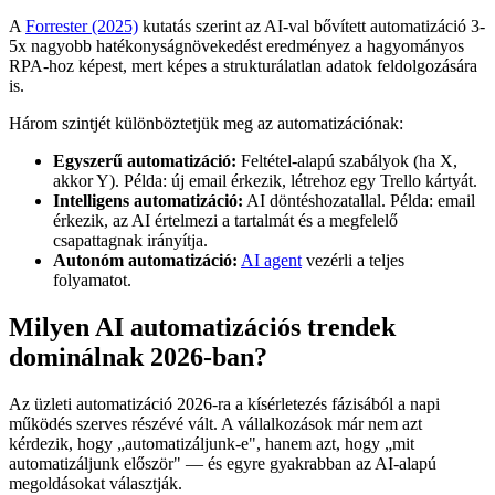
A
Forrester (2025)
kutatás szerint az AI-val bővített automatizáció 3-
5x nagyobb hatékonyságnövekedést eredményez a hagyományos
RPA-hoz képest, mert képes a strukturálatlan adatok feldolgozására
is.
Három szintjét különböztetjük meg az automatizációnak:
Egyszerű automatizáció:
Feltétel-alapú szabályok (ha X,
akkor Y). Példa: új email érkezik, létrehoz egy Trello kártyát.
Intelligens automatizáció:
AI döntéshozatallal. Példa: email
érkezik, az AI értelmezi a tartalmát és a megfelelő
csapattagnak irányítja.
Autonóm automatizáció:
AI agent
vezérli a teljes
folyamatot.
Milyen AI automatizációs trendek
dominálnak 2026-ban?
Az üzleti automatizáció 2026-ra a kísérletezés fázisából a napi
működés szerves részévé vált. A vállalkozások már nem azt
kérdezik, hogy „automatizáljunk-e", hanem azt, hogy „mit
automatizáljunk először" — és egyre gyakrabban az AI-alapú
megoldásokat választják.