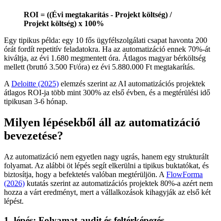
ROI = ((Évi megtakarítás - Projekt költség) /
Projekt költség) x 100%
Egy tipikus példa: egy 10 fős ügyfélszolgálati csapat havonta 200
órát fordít repetitív feladatokra. Ha az automatizáció ennek 70%-át
kiváltja, az évi 1.680 megmentett óra. Átlagos magyar bérköltség
mellett (bruttó 3.500 Ft/óra) ez évi 5.880.000 Ft megtakarítás.
A
Deloitte (2025)
elemzés szerint az AI automatizációs projektek
átlagos ROI-ja több mint 300% az első évben, és a megtérülési idő
tipikusan 3-6 hónap.
Milyen lépésekből áll az automatizáció
bevezetése?
Az automatizáció nem egyetlen nagy ugrás, hanem egy strukturált
folyamat. Az alábbi öt lépés segít elkerülni a tipikus buktatókat, és
biztosítja, hogy a befektetés valóban megtérüljön. A
FlowForma
(2026)
kutatás szerint az automatizációs projektek 80%-a azért nem
hozza a várt eredményt, mert a vállalkozások kihagyják az első két
lépést.
1. lépés: Folyamat-audit és feltérképezés