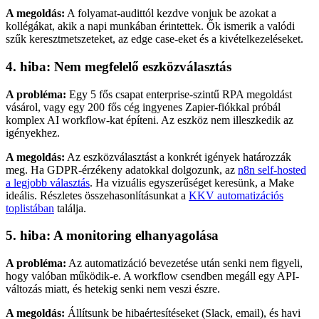
A megoldás:
A folyamat-audittól kezdve vonjuk be azokat a
kollégákat, akik a napi munkában érintettek. Ők ismerik a valódi
szűk keresztmetszeteket, az edge case-eket és a kivételkezeléseket.
4. hiba: Nem megfelelő eszközválasztás
A probléma:
Egy 5 fős csapat enterprise-szintű RPA megoldást
vásárol, vagy egy 200 fős cég ingyenes Zapier-fiókkal próbál
komplex AI workflow-kat építeni. Az eszköz nem illeszkedik az
igényekhez.
A megoldás:
Az eszközválasztást a konkrét igények határozzák
meg. Ha GDPR-érzékeny adatokkal dolgozunk, az
n8n self-hosted
a legjobb választás
. Ha vizuális egyszerűséget keresünk, a Make
ideális. Részletes összehasonlításunkat a
KKV automatizációs
toplistában
találja.
5. hiba: A monitoring elhanyagolása
A probléma:
Az automatizáció bevezetése után senki nem figyeli,
hogy valóban működik-e. A workflow csendben megáll egy API-
változás miatt, és hetekig senki nem veszi észre.
A megoldás:
Állítsunk be hibaértesítéseket (Slack, email), és havi