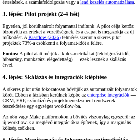
értesítések, a számlafeldolgozás vagy a
lead kezelés automatizálása
.
3. lépés: Pilot projekt (2-4 hét)
Egyetlen, jól körülhatárolt folyamattal indítunk. A pilot célja kettős:
bizonyítja az értéket a vezetőségnek, és a csapat is megszokja az új
működést. A
Kissflow (2026)
felmérés szerint a sikeres pilot
projektek 73%-a csökkenti a folyamat-időt a felére.
Fontos:
A pilot alatt mérjük a kulcs-metrikákat (feldolgozási idő,
hibaarány, munkatársi elégedettség) — ezek lesznek a skálázás
érvei.
4. lépés: Skálázás és integrációk kiépítése
A sikeres pilot után fokozatosan bővítjük az automatizált folyamatok
körét. Ebben a fázisban kerülnek képbe az
enterprise integrációk
—
CRM, ERP, számlázó és projektmenedzsment rendszerek
összekötése egy egységes workflow-ba.
Az n8n vagy Make platformokon a bővítés viszonylag egyszerű: az
új workflow-k a meglévő integrációkra építenek, így a marginális
költség csökken.
5. lépés: Monitorozás és folyamatos optimalizálás