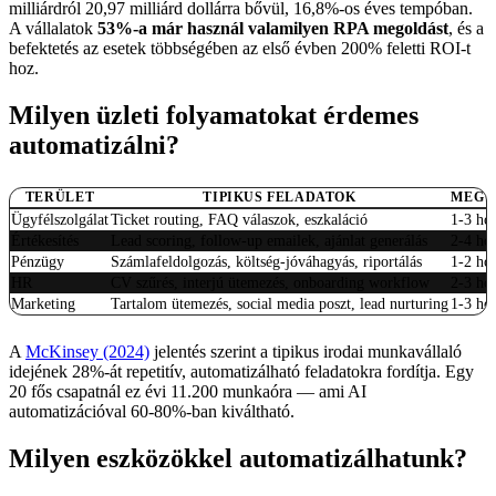
milliárdról 20,97 milliárd dollárra bővül, 16,8%-os éves tempóban.
A vállalatok
53%-a már használ valamilyen RPA megoldást
, és a
befektetés az esetek többségében az első évben 200% feletti ROI-t
hoz.
Milyen üzleti folyamatokat érdemes
automatizálni?
TERÜLET
TIPIKUS FELADATOK
MEGT
Ügyfélszolgálat
Ticket routing, FAQ válaszok, eszkaláció
1-3 hó
Értékesítés
Lead scoring, follow-up emailek, ajánlat generálás
2-4 hó
Pénzügy
Számlafeldolgozás, költség-jóváhagyás, riportálás
1-2 hó
HR
CV szűrés, interjú ütemezés, onboarding workflow
2-3 hó
Marketing
Tartalom ütemezés, social media poszt, lead nurturing
1-3 hó
A
McKinsey (2024)
jelentés szerint a tipikus irodai munkavállaló
idejének 28%-át repetitív, automatizálható feladatokra fordítja. Egy
20 fős csapatnál ez évi 11.200 munkaóra — ami AI
automatizációval 60-80%-ban kiváltható.
Milyen eszközökkel automatizálhatunk?