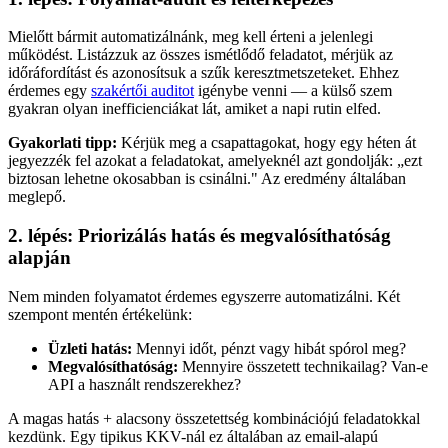
Mielőtt bármit automatizálnánk, meg kell érteni a jelenlegi
működést. Listázzuk az összes ismétlődő feladatot, mérjük az
időráfordítást és azonosítsuk a szűk keresztmetszeteket. Ehhez
érdemes egy
szakértői auditot
igénybe venni — a külső szem
gyakran olyan inefficienciákat lát, amiket a napi rutin elfed.
Gyakorlati tipp:
Kérjük meg a csapattagokat, hogy egy héten át
jegyezzék fel azokat a feladatokat, amelyeknél azt gondolják: „ezt
biztosan lehetne okosabban is csinálni." Az eredmény általában
meglepő.
2. lépés: Priorizálás hatás és megvalósíthatóság
alapján
Nem minden folyamatot érdemes egyszerre automatizálni. Két
szempont mentén értékelünk:
Üzleti hatás:
Mennyi időt, pénzt vagy hibát spórol meg?
Megvalósíthatóság:
Mennyire összetett technikailag? Van-e
API a használt rendszerekhez?
A magas hatás + alacsony összetettség kombinációjú feladatokkal
kezdünk. Egy tipikus KKV-nál ez általában az email-alapú