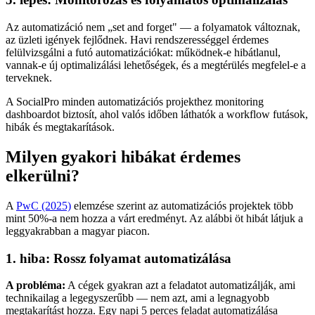
Az automatizáció nem „set and forget" — a folyamatok változnak,
az üzleti igények fejlődnek. Havi rendszerességgel érdemes
felülvizsgálni a futó automatizációkat: működnek-e hibátlanul,
vannak-e új optimalizálási lehetőségek, és a megtérülés megfelel-e a
terveknek.
A SocialPro minden automatizációs projekthez monitoring
dashboardot biztosít, ahol valós időben láthatók a workflow futások,
hibák és megtakarítások.
Milyen gyakori hibákat érdemes
elkerülni?
A
PwC (2025)
elemzése szerint az automatizációs projektek több
mint 50%-a nem hozza a várt eredményt. Az alábbi öt hibát látjuk a
leggyakrabban a magyar piacon.
1. hiba: Rossz folyamat automatizálása
A probléma:
A cégek gyakran azt a feladatot automatizálják, ami
technikailag a legegyszerűbb — nem azt, ami a legnagyobb
megtakarítást hozza. Egy napi 5 perces feladat automatizálása