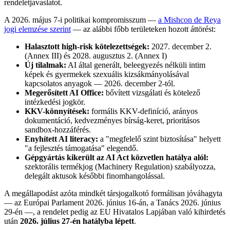
rendeletjavaslatot.
A 2026. május 7-i politikai kompromisszum —
a Mishcon de Reya
jogi elemzése szerint
— az alábbi főbb területeken hozott áttörést:
Halasztott high-risk kötelezettségek:
2027. december 2.
(Annex III) és 2028. augusztus 2. (Annex I)
Új tilalmak:
AI által generált, beleegyezés nélküli intim
képek és gyermekek szexuális kizsákmányolásával
kapcsolatos anyagok — 2026. december 2-tól.
Megerősített AI Office:
bővített vizsgálati és kötelező
intézkedési jogkör.
KKV-könnyítések:
formális KKV-definíció, arányos
dokumentáció, kedvezményes bírság-keret, prioritásos
sandbox-hozzáférés.
Enyhített AI literacy:
a "megfelelő szint biztosítása" helyett
"a fejlesztés támogatása" elegendő.
Gépgyártás kikerült az AI Act közvetlen hatálya alól:
szektorális termékjog (Machinery Regulation) szabályozza,
delegált aktusok későbbi finomhangolással.
A megállapodást azóta mindkét társjogalkotó formálisan jóváhagyta
— az Európai Parlament 2026. június 16-án, a Tanács 2026. június
29-én —, a rendelet pedig az EU Hivatalos Lapjában való kihirdetés
után
2026. július 27-én hatályba lépett
.