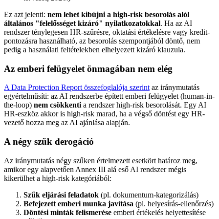
Ez azt jelenti:
nem lehet kibújni a high-risk besorolás alól
általános "felelősséget kizáró" nyilatkozatokkal
. Ha az AI
rendszer ténylegesen HR-szűrésre, oktatási értékelésre vagy kredit-
pontozásra használható, az besorolás szempontjából döntő, nem
pedig a használati feltételekben elhelyezett kizáró klauzula.
Az emberi felügyelet önmagában nem elég
A Data Protection Report összefoglalója szerint
az iránymutatás
egyértelműsíti: az AI rendszerbe épített emberi felügyelet (human-in-
the-loop)
nem csökkenti
a rendszer high-risk besorolását. Egy AI
HR-eszköz akkor is high-risk marad, ha a végső döntést egy HR-
vezető hozza meg az AI ajánlása alapján.
A négy szűk derogáció
Az iránymutatás négy szűken értelmezett esetkört határoz meg,
amikor egy alapvetően Annex III alá eső AI rendszer mégis
kikerülhet a high-risk kategóriából:
Szűk eljárási feladatok
(pl. dokumentum-kategorizálás)
Befejezett emberi munka javítása
(pl. helyesírás-ellenőrzés)
Döntési minták felismerése
emberi értékelés helyettesítése