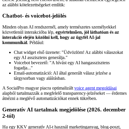
az alábbi kötelezettségeket említik:
Chatbot- és voicebot-jelölés
Minden olyan AI rendszernél, amely természetes személyekkel
közvetlenül interakcióba lép,
egyértelműen, jól láthatóan és az
interakció elején közölni kell, hogy az ügyfél AI-jal
kommunikál
. Például:
Chat widget első üzenete: "Üdvözlöm! Az alábbi válaszokat
egy AI asszisztens generálja."
Voicebot bevezető: "A hívást egy AI hangasszisztens
fogadja..."
Email-automatizáció: AI által generált válasz jelzése a
tárgysorban vagy aláírásban.
A SocialPro magyar piacra optimalizált
voice agent megoldásai
alapból tartalmazzák a megfelelő transparency-jelzéseket — érdemes
átnézni a meglévő automatizációkat ennek tükrében.
Generatív AI tartalmak megjelölése (2026. december
2-tól)
Ha egy KKV generatív AI-t használ marketinganyag, blog-poszt,