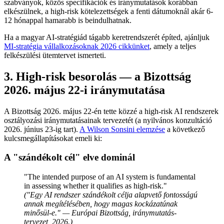
szabványok, közös specifikációk és iránymutatások korábban
elkészülnek, a high-risk kötelezettségek a fenti dátumoknál akár 6-
12 hónappal hamarabb is beindulhatnak.
Ha a magyar AI-stratégiád tágabb keretrendszerét építed, ajánljuk
MI-stratégia vállalkozásoknak 2026 cikkünket
, amely a teljes
felkészülési ütemtervet ismerteti.
3. High-risk besorolás — a Bizottság
2026. május 22-i iránymutatása
A Bizottság 2026. május 22-én tette közzé a high-risk AI rendszerek
osztályozási iránymutatásainak tervezetét (a nyilvános konzultáció
2026. június 23-ig tart).
A Wilson Sonsini elemzése
a következő
kulcsmegállapításokat emeli ki:
A "szándékolt cél" elve dominál
"The intended purpose of an AI system is fundamental
in assessing whether it qualifies as high-risk."
("Egy AI rendszer szándékolt célja alapvető fontosságú
annak megítélésében, hogy magas kockázatúnak
minősül-e." — Európai Bizottság, iránymutatás-
tervezet, 2026.)