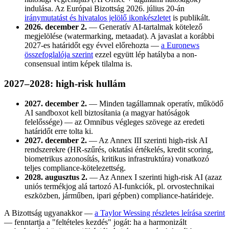
indulása. Az Európai Bizottság 2026. július 20-án
iránymutatást és hivatalos jelölő ikonkészletet
is publikált.
2026. december 2.
— Generatív AI-tartalmak kötelező
megjelölése (watermarking, metaadat). A javaslat a korábbi
2027-es határidőt egy évvel előrehozta —
a Euronews
összefoglalója szerint
ezzel együtt lép hatályba a non-
consensual intim képek tilalma is.
2027–2028: high-risk hullám
2027. december 2.
— Minden tagállamnak operatív, működő
AI sandboxot kell biztosítania (a magyar hatóságok
felelőssége) — az Omnibus végleges szövege az eredeti
határidőt erre tolta ki.
2027. december 2.
— Az Annex III szerinti high-risk AI
rendszerekre (HR-szűrés, oktatási értékelés, kredit scoring,
biometrikus azonosítás, kritikus infrastruktúra) vonatkozó
teljes compliance-kötelezettség.
2028. augusztus 2.
— Az Annex I szerinti high-risk AI (azaz
uniós termékjog alá tartozó AI-funkciók, pl. orvostechnikai
eszközben, járműben, ipari gépben) compliance-határideje.
A Bizottság ugyanakkor —
a Taylor Wessing részletes leírása szerint
— fenntartja a "feltételes kezdés" jogát: ha a harmonizált