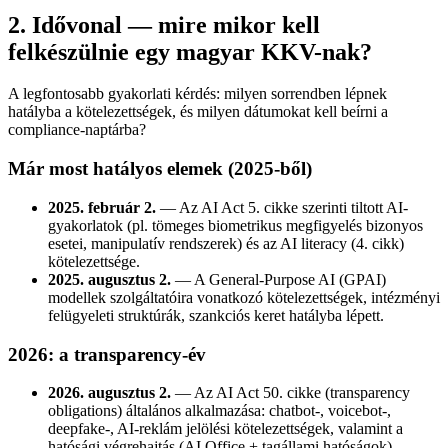
2. Idővonal — mire mikor kell
felkészülnie egy magyar KKV-nak?
A legfontosabb gyakorlati kérdés: milyen sorrendben lépnek
hatályba a kötelezettségek, és milyen dátumokat kell beírni a
compliance-naptárba?
Már most hatályos elemek (2025-ből)
2025. február 2.
— Az AI Act 5. cikke szerinti tiltott AI-
gyakorlatok (pl. tömeges biometrikus megfigyelés bizonyos
esetei, manipulatív rendszerek) és az AI literacy (4. cikk)
kötelezettsége.
2025. augusztus 2.
— A General-Purpose AI (GPAI)
modellek szolgáltatóira vonatkozó kötelezettségek, intézményi
felügyeleti struktúrák, szankciós keret hatályba lépett.
2026: a transparency-év
2026. augusztus 2.
— Az AI Act 50. cikke (transparency
obligations) általános alkalmazása: chatbot-, voicebot-,
deepfake-, AI-reklám jelölési kötelezettségek, valamint a
hatósági végrehajtás (AI Office + tagállami hatóságok)