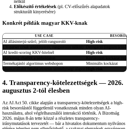
nélkül
Előkészítő értékelések
(pl. CV-előszűrés alapadatok
strukturált kinyerésére)
Konkrét példák magyar KKV-knak
USE CASE
BESOROL
AI állásinterjú-szűrő, jelölt-rangsoroló
High-risk
CV-parser (csak adatkinyerés, rangsorolás nélkül)
Derogáció (regisztráció-kö
AI kredit-scoring KKV-hitelnél
High-risk
Marketing chatbot a weboldalon
Korlátozott kockázat (tran
Termékajánló algoritmus webshopon
Minimális kockázat
Munkavállalói feladat-elosztás személyiségi alapon
High-risk
4. Transparency-kötelezettségek — 2026.
augusztus 2-tól élesben
Az AI Act 50. cikke alapján a transparency-kötelezettségek a high-
risk besorolástól függetlenül vonatkoznak minden olyan AI-
használatra, ahol végfelhasználói interakció történik. A Bizottság
2026. május 8-án tette közzé a részletes transparency-
iránymutatások tervezetét — bár a hivatalos dokumentum nyilvános
elérése jelenleg
nem ellenőrizhető
, a szakmai elemzések egységesen