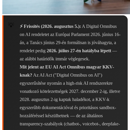
⚡ Frissítés (2026. augusztus 5.):
A Digital Omnibus
on AI rendeletet az Európai Parlament 2026. június 16-
án, a Tanács június 29-én formálisan is jóváhagyta, a
rendelet pedig
2026. július 27-én hatályba lépett
—
az alábbi határidők immár véglegesek.
Mit jelent az EU AI Act Omnibus magyar KKV-
knak?
Az AI Act ("Digital Omnibus on AI")
egyszerűsítése nyomán a high-risk AI rendszerekre
vonatkozó kötelezettségek 2027. december 2-ig, illetve
2028. augusztus 2-ig kaptak haladékot, a KKV-k
egyszerűbb dokumentációval és prioritásos sandbox-
hozzáféréssel készülhetnek — de az általános
transparency-szabályok (chatbot-, voicebot-, deepfake-