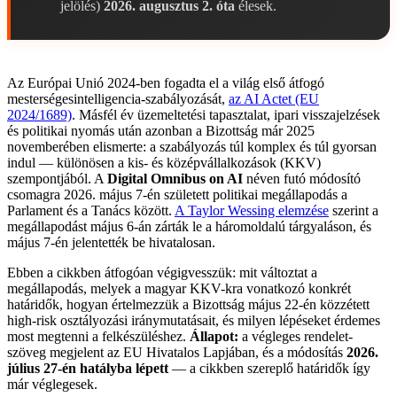
jelölés)
2026. augusztus 2. óta
élesek.
Az Európai Unió 2024-ben fogadta el a világ első átfogó
mesterségesintelligencia-szabályozását,
az AI Actet (EU
2024/1689)
. Másfél év üzemeltetési tapasztalat, ipari visszajelzések
és politikai nyomás után azonban a Bizottság már 2025
novemberében elismerte: a szabályozás túl komplex és túl gyorsan
indul — különösen a kis- és középvállalkozások (KKV)
szempontjából. A
Digital Omnibus on AI
néven futó módosító
csomagra 2026. május 7-én született politikai megállapodás a
Parlament és a Tanács között.
A Taylor Wessing elemzése
szerint a
megállapodást május 6-án zárták le a háromoldalú tárgyaláson, és
május 7-én jelentették be hivatalosan.
Ebben a cikkben átfogóan végigvesszük: mit változtat a
megállapodás, melyek a magyar KKV-kra vonatkozó konkrét
határidők, hogyan értelmezzük a Bizottság május 22-én közzétett
high-risk osztályozási iránymutatásait, és milyen lépéseket érdemes
most megtenni a felkészüléshez.
Állapot:
a végleges rendelet-
szöveg megjelent az EU Hivatalos Lapjában, és a módosítás
2026.
július 27-én hatályba lépett
— a cikkben szereplő határidők így
már véglegesek.