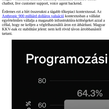
chatbot, live customer support, voice agent backend.
Érdemes ezt a hírt összerakni a tágabb tőkepiaci kontextussal. Az
Anthropic 900 milliárd dolláros valuáció
kontextusban a vállalat
egyértelműen vállalja a magasabb infrastruktúra-költségeket azzal a
céllal, hogy ne kelljen a végfelhasználói áron ezt áthárítani. Magyar
KKV-nak ez stabilitást jelent: nem kell rövid távon árrobbanástól
tartani.