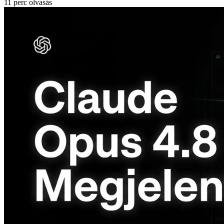
11 perc olvasás