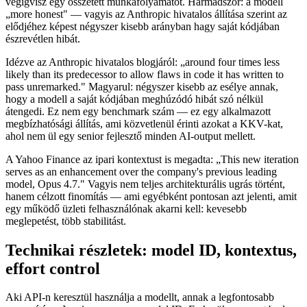
végigvisz egy összetett munkafolyamatot. Harmadszor: a modell
„more honest" — vagyis az Anthropic hivatalos állítása szerint az
elődjéhez képest négyszer kisebb arányban hagy saját kódjában
észrevétlen hibát.
Idézve az Anthropic hivatalos blogjáról: „around four times less
likely than its predecessor to allow flaws in code it has written to
pass unremarked." Magyarul: négyszer kisebb az esélye annak,
hogy a modell a saját kódjában meghúzódó hibát szó nélkül
átengedi. Ez nem egy benchmark szám — ez egy alkalmazott
megbízhatósági állítás, ami közvetlenül érinti azokat a KKV-kat,
ahol nem ül egy senior fejlesztő minden AI-output mellett.
A Yahoo Finance az ipari kontextust is megadta: „This new iteration
serves as an enhancement over the company's previous leading
model, Opus 4.7." Vagyis nem teljes architekturális ugrás történt,
hanem célzott finomítás — ami egyébként pontosan azt jelenti, amit
egy működő üzleti felhasználónak akarni kell: kevesebb
meglepetést, több stabilitást.
Technikai részletek: model ID, kontextus,
effort control
Aki API-n keresztül használja a modellt, annak a legfontosabb