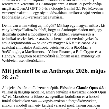
rendszerein keresztül. Az Anthropic ezzel a modellel pozícionálja
magát az OpenAI GPT-5.5 és a Google Gemini 3.1 Pro közvetlen
versenytársaként — egy olyan időszakban, amikor a sajtó szerint a
két óriáscég IPO-versenyt fut egymással.
De mi van a marketing-zaj mögött? Mit kap egy magyar mikro-, kis-
vagy középvállalkozás abból, hogy az Anthropic ráadott még egy
decimális pontot a modellnevére? A cikkben végigvesszük a
technikai részleteket, az árazást, a benchmark eredményeket és —
ami a legfontosabb — öt konkrét magyar KKV use case-t. Az
adatokat a hivatalos Anthropic bejelentésből, a 9to5Mac, a
9to5Google, a MacRumors, a Yahoo Finance, a BeInCrypto és a
HandyAI független beszámolóiból állítottam össze, mindegyiket
WebFetch-csel ellenőriztem.
Mit jelentett be az Anthropic 2026. május
28-án?
A bejelentés három fő üzenetre épült. Először: a
Claude Opus 4.8
a
vállalat új flagship modellje, amely felváltja a tavasszal kiadott Opus
4.7-et. Másodszor: a fókusz az agentikus kódoláson és a hosszú
futású feladatokon van — vagyis azokon a forgatókönyveken,
amikor a modell nem egy kérdést válaszol meg, hanem önállóan