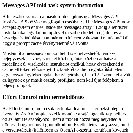
Messages API mid-task system instruction
A fejlesztők számára a másik fontos újdonság a Messages API
frissítése. A 9to5Mac megfogalmazásában: „The Messages API now
accepts system entries inside the messages array." Eddig a rendszer-
instrukciókat egy külön top-level mezőben kellett megadni, és a
beszélgetés indulása után már nem lehetett változtatni rajtuk anélkül,
hogy a prompt cache érvénytelenné vált volna.
Mostantól a messages tömbön belül is elhelyezhetők rendszer-
bejegyzések — vagyis menet közben, futás közben adhatsz a
modellnek új viselkedési instrukciót anélkül, hogy elveszítenéd a
cache-elt token-előzményt. Ez konkrét cache-megtakarítást jelent:
egy hosszú ügyfélszolgálati beszélgetésben, ha a 12. üzenetnél átvált
az ügynök egy másik osztály profiljára, nem kell újra felépíteni a
teljes promptot.
Effort Control mint termékdöntés
Az Effort Control nem csak technikai feature — termékstratégiai
üzenet is. Az Anthropic ezzel kimondja: a saját agentikus pipeline-
od az, amit te szabályozol, nem a modell hozza meg helyetted a
döntést, hogy mennyit gondolkodjon. Ez ellentétes irány azzal, amit
a versenytársak (különösen az OpenAI o-széria) korábban követtek,