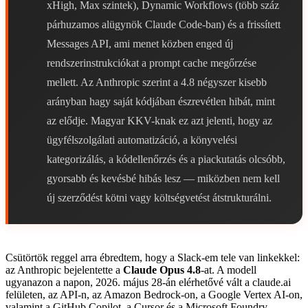
xHigh, Max szintek), Dynamic Workflows (több száz
párhuzamos alügynök Claude Code-ban) és a frissített
Messages API, ami menet közben enged új
rendszerinstrukciókat a prompt cache megőrzése
mellett. Az Anthropic szerint a 4.8 négyszer kisebb
arányban hagy saját kódjában észrevétlen hibát, mint
az elődje. Magyar KKV-knak ez azt jelenti, hogy az
ügyfélszolgálati automatizáció, a könyvelési
kategorizálás, a kódellenőrzés és a piackutatás olcsóbb,
gyorsabb és kevésbé hibás lesz — miközben nem kell
új szerződést kötni vagy költségvetést átstrukturálni.
Csütörtök reggel arra ébredtem, hogy a Slack-em tele van linkekkel:
az Anthropic bejelentette a
Claude Opus 4.8
-at. A modell
ugyanazon a napon, 2026. május 28-án elérhetővé vált a claude.ai
felületen, az API-n, az Amazon Bedrock-on, a Google Vertex AI-on,
valamint a GitHub Copilot, a Cursor és a Microsoft Foundry