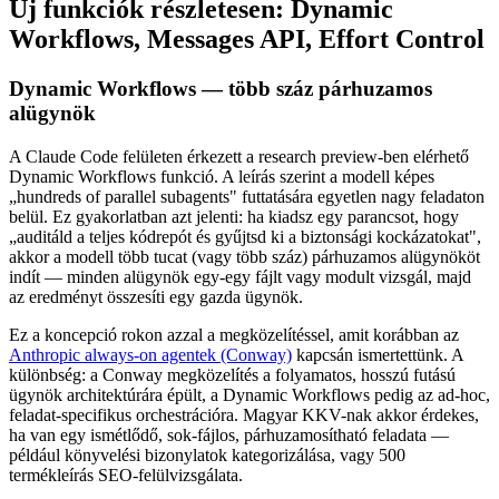
Új funkciók részletesen: Dynamic
Workflows, Messages API, Effort Control
Dynamic Workflows — több száz párhuzamos
alügynök
A Claude Code felületen érkezett a research preview-ben elérhető
Dynamic Workflows funkció. A leírás szerint a modell képes
„hundreds of parallel subagents" futtatására egyetlen nagy feladaton
belül. Ez gyakorlatban azt jelenti: ha kiadsz egy parancsot, hogy
„auditáld a teljes kódrepót és gyűjtsd ki a biztonsági kockázatokat",
akkor a modell több tucat (vagy több száz) párhuzamos alügynököt
indít — minden alügynök egy-egy fájlt vagy modult vizsgál, majd
az eredményt összesíti egy gazda ügynök.
Ez a koncepció rokon azzal a megközelítéssel, amit korábban az
Anthropic always-on agentek (Conway)
kapcsán ismertettünk. A
különbség: a Conway megközelítés a folyamatos, hosszú futású
ügynök architektúrára épült, a Dynamic Workflows pedig az ad-hoc,
feladat-specifikus orchestrációra. Magyar KKV-nak akkor érdekes,
ha van egy ismétlődő, sok-fájlos, párhuzamosítható feladata —
például könyvelési bizonylatok kategorizálása, vagy 500
termékleírás SEO-felülvizsgálata.