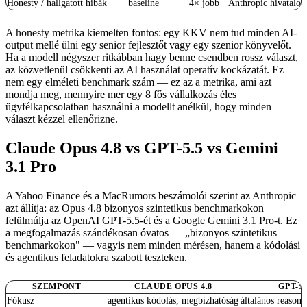
Honesty / hallgatott hibák
baseline
4× jobb
Anthropic hivatalos 
A honesty metrika kiemelten fontos: egy KKV nem tud minden AI-
output mellé ülni egy senior fejlesztőt vagy egy szenior könyvelőt.
Ha a modell négyszer ritkábban hagy benne csendben rossz választ,
az közvetlenül csökkenti az AI használat operatív kockázatát. Ez
nem egy elméleti benchmark szám — ez az a metrika, ami azt
mondja meg, mennyire mer egy 8 fős vállalkozás éles
ügyfélkapcsolatban használni a modellt anélkül, hogy minden
választ kézzel ellenőrizne.
Claude Opus 4.8 vs GPT-5.5 vs Gemini
3.1 Pro
A Yahoo Finance és a MacRumors beszámolói szerint az Anthropic
azt állítja: az Opus 4.8 bizonyos szintetikus benchmarkokon
felülmúlja az OpenAI GPT-5.5-ét és a Google Gemini 3.1 Pro-t. Ez
a megfogalmazás szándékosan óvatos — „bizonyos szintetikus
benchmarkokon" — vagyis nem minden mérésen, hanem a kódolási
és agentikus feladatokra szabott teszteken.
SZEMPONT
CLAUDE OPUS 4.8
GPT-5.
Fókusz
agentikus kódolás, megbízhatóság
általános reasoni