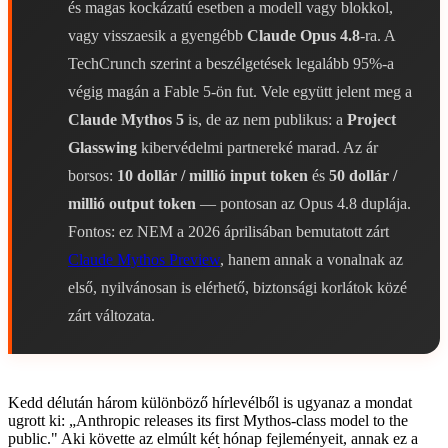
és magas kockázatú esetben a modell vagy blokkol,
vagy visszaesik a gyengébb
Claude Opus 4.8
-ra. A
TechCrunch szerint a beszélgetések legalább 95%-a
végig magán a Fable 5-ön fut. Vele együtt jelent meg a
Claude Mythos 5
is, de az nem publikus: a
Project
Glasswing
kibervédelmi partnereké marad. Az ár
borsos:
10 dollár / millió input token
és
50 dollár /
millió output token
— pontosan az Opus 4.8 duplája.
Fontos: ez NEM a 2026 áprilisában bemutatott zárt
Claude Mythos Preview
, hanem annak a vonalnak az
első, nyilvánosan is elérhető, biztonsági korlátok közé
zárt változata.
Kedd délután három különböző hírlevélből is ugyanaz a mondat
ugrott ki: „Anthropic releases its first Mythos-class model to the
public." Aki követte az elmúlt két hónap fejleményeit, annak ez a