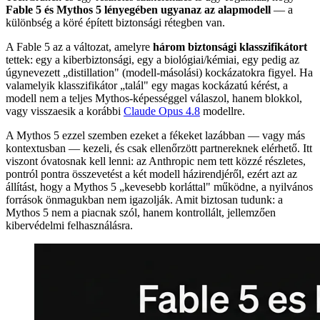
Fable 5 és Mythos 5 lényegében ugyanaz az alapmodell
— a
különbség a köré épített biztonsági rétegben van.
A Fable 5 az a változat, amelyre
három biztonsági klasszifikátort
tettek: egy a kiberbiztonsági, egy a biológiai/kémiai, egy pedig az
úgynevezett „distillation" (modell-másolási) kockázatokra figyel. Ha
valamelyik klasszifikátor „talál" egy magas kockázatú kérést, a
modell nem a teljes Mythos-képességgel válaszol, hanem blokkol,
vagy visszaesik a korábbi
Claude Opus 4.8
modellre.
A Mythos 5 ezzel szemben ezeket a fékeket lazábban — vagy más
kontextusban — kezeli, és csak ellenőrzött partnereknek elérhető. Itt
viszont óvatosnak kell lenni: az Anthropic nem tett közzé részletes,
pontról pontra összevetést a két modell házirendjéről, ezért azt az
állítást, hogy a Mythos 5 „kevesebb korláttal" működne, a nyilvános
források önmagukban nem igazolják. Amit biztosan tudunk: a
Mythos 5 nem a piacnak szól, hanem kontrollált, jellemzően
kibervédelmi felhasználásra.