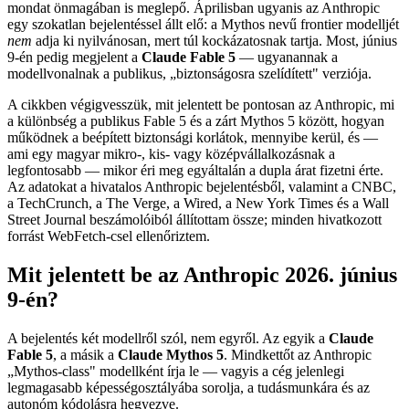
mondat önmagában is meglepő. Áprilisban ugyanis az Anthropic
egy szokatlan bejelentéssel állt elő: a Mythos nevű frontier modelljét
nem
adja ki nyilvánosan, mert túl kockázatosnak tartja. Most, június
9-én pedig megjelent a
Claude Fable 5
— ugyanannak a
modellvonalnak a publikus, „biztonságosra szelídített" verziója.
A cikkben végigvesszük, mit jelentett be pontosan az Anthropic, mi
a különbség a publikus Fable 5 és a zárt Mythos 5 között, hogyan
működnek a beépített biztonsági korlátok, mennyibe kerül, és —
ami egy magyar mikro-, kis- vagy középvállalkozásnak a
legfontosabb — mikor éri meg egyáltalán a dupla árat fizetni érte.
Az adatokat a hivatalos Anthropic bejelentésből, valamint a CNBC,
a TechCrunch, a The Verge, a Wired, a New York Times és a Wall
Street Journal beszámolóiból állítottam össze; minden hivatkozott
forrást WebFetch-csel ellenőriztem.
Mit jelentett be az Anthropic 2026. június
9-én?
A bejelentés két modellről szól, nem egyről. Az egyik a
Claude
Fable 5
, a másik a
Claude Mythos 5
. Mindkettőt az Anthropic
„Mythos-class" modellként írja le — vagyis a cég jelenlegi
legmagasabb képességosztályába sorolja, a tudásmunkára és az
autonóm kódolásra hegyezve.