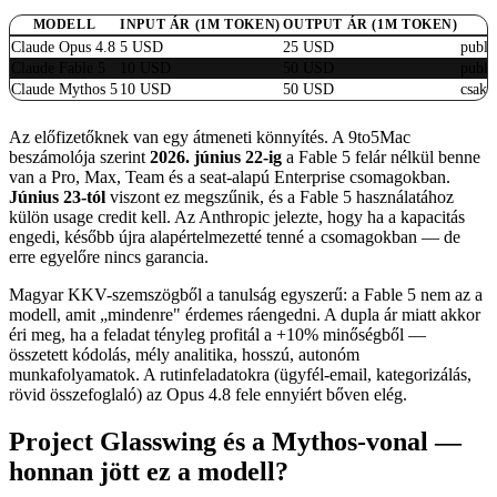
MODELL
INPUT ÁR (1M TOKEN)
OUTPUT ÁR (1M TOKEN)
Claude Opus 4.8
5 USD
25 USD
publi
Claude Fable 5
10 USD
50 USD
publik
Claude Mythos 5
10 USD
50 USD
csak 
Az előfizetőknek van egy átmeneti könnyítés. A 9to5Mac
beszámolója szerint
2026. június 22-ig
a Fable 5 felár nélkül benne
van a Pro, Max, Team és a seat-alapú Enterprise csomagokban.
Június 23-tól
viszont ez megszűnik, és a Fable 5 használatához
külön usage credit kell. Az Anthropic jelezte, hogy ha a kapacitás
engedi, később újra alapértelmezetté tenné a csomagokban — de
erre egyelőre nincs garancia.
Magyar KKV-szemszögből a tanulság egyszerű: a Fable 5 nem az a
modell, amit „mindenre" érdemes ráengedni. A dupla ár miatt akkor
éri meg, ha a feladat tényleg profitál a +10% minőségből —
összetett kódolás, mély analitika, hosszú, autonóm
munkafolyamatok. A rutinfeladatokra (ügyfél-email, kategorizálás,
rövid összefoglaló) az Opus 4.8 fele ennyiért bőven elég.
Project Glasswing és a Mythos-vonal —
honnan jött ez a modell?