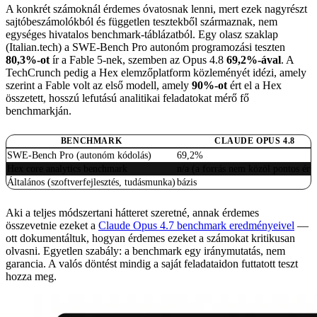
A konkrét számoknál érdemes óvatosnak lenni, mert ezek nagyrészt
sajtóbeszámolókból és független tesztekből származnak, nem
egységes hivatalos benchmark-táblázatból. Egy olasz szaklap
(Italian.tech) a SWE-Bench Pro autonóm programozási teszten
80,3%-ot
ír a Fable 5-nek, szemben az Opus 4.8
69,2%-ával
. A
TechCrunch pedig a Hex elemzőplatform közleményét idézi, amely
szerint a Fable volt az első modell, amely
90%-ot
ért el a Hex
összetett, hosszú lefutású analitikai feladatokat mérő fő
benchmarkján.
BENCHMARK
CLAUDE OPUS 4.8
SWE-Bench Pro (autonóm kódolás)
69,2%
Hex core analytics benchmark
n/a (a forrás nem közöl pontos érté
Általános (szoftverfejlesztés, tudásmunka)
bázis
Aki a teljes módszertani hátteret szeretné, annak érdemes
összevetnie ezeket a
Claude Opus 4.7 benchmark eredményeivel
—
ott dokumentáltuk, hogyan érdemes ezeket a számokat kritikusan
olvasni. Egyetlen szabály: a benchmark egy iránymutatás, nem
garancia. A valós döntést mindig a saját feladataidon futtatott teszt
hozza meg.