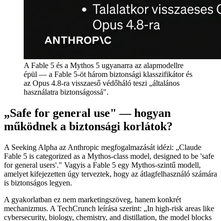
A Fable 5 és a Mythos 5 ugyanarra az alapmodellre
épül — a Fable 5-öt három biztonsági klasszifikátor és
az Opus 4.8-ra visszaeső védőháló teszi „általános
használatra biztonságossá".
„Safe for general use" — hogyan
működnek a biztonsági korlátok?
A Seeking Alpha az Anthropic megfogalmazását idézi: „Claude
Fable 5 is categorized as a Mythos-class model, designed to be 'safe
for general users'." Vagyis a Fable 5 egy Mythos-szintű modell,
amelyet kifejezetten úgy terveztek, hogy az átlagfelhasználó számára
is biztonságos legyen.
A gyakorlatban ez nem marketingszöveg, hanem konkrét
mechanizmus. A TechCrunch leírása szerint: „In high-risk areas like
cybersecurity, biology, chemistry, and distillation, the model blocks