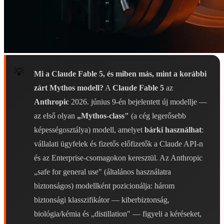
Mi a Claude Fable 5, és miben más, mint a korábbi
zárt Mythos modell?
A
Claude Fable 5
az
Anthropic
2026. június 9-én bejelentett új modellje —
az első olyan
„Mythos-class"
(a cég legerősebb
képességosztálya) modell, amelyet
bárki használhat
:
vállalati ügyfelek és fizetős előfizetők a Claude API-n
és az Enterprise-csomagokon keresztül. Az Anthropic
„safe for general use" (általános használatra
biztonságos) modellként pozicionálja: három
biztonsági klasszifikátor — kiberbiztonság,
biológia/kémia és „distillation" — figyeli a kéréseket,