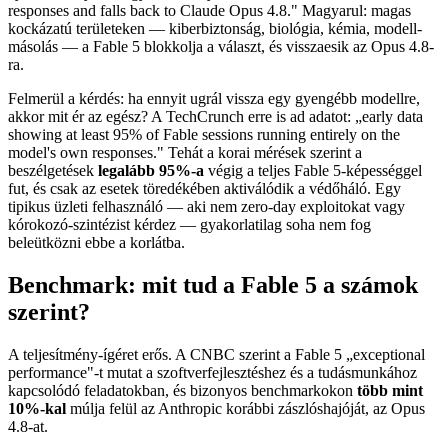
responses and falls back to Claude Opus 4.8." Magyarul: magas
kockázatú területeken — kiberbiztonság, biológia, kémia, modell-
másolás — a Fable 5 blokkolja a választ, és visszaesik az Opus 4.8-
ra.
Felmerül a kérdés: ha ennyit ugrál vissza egy gyengébb modellre,
akkor mit ér az egész? A TechCrunch erre is ad adatot: „early data
showing at least 95% of Fable sessions running entirely on the
model's own responses." Tehát a korai mérések szerint a
beszélgetések
legalább 95%-a
végig a teljes Fable 5-képességgel
fut, és csak az esetek töredékében aktiválódik a védőháló. Egy
tipikus üzleti felhasználó — aki nem zero-day exploitokat vagy
kórokozó-szintézist kérdez — gyakorlatilag soha nem fog
beleütközni ebbe a korlátba.
Benchmark: mit tud a Fable 5 a számok
szerint?
A teljesítmény-ígéret erős. A CNBC szerint a Fable 5 „exceptional
performance"-t mutat a szoftverfejlesztéshez és a tudásmunkához
kapcsolódó feladatokban, és bizonyos benchmarkokon
több mint
10%-kal
múlja felül az Anthropic korábbi zászlóshajóját, az Opus
4.8-at.