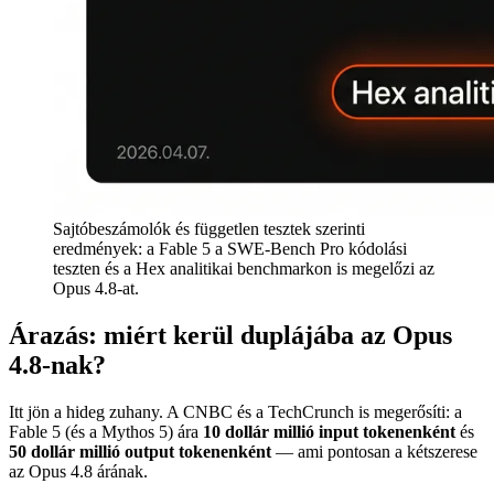
Sajtóbeszámolók és független tesztek szerinti
eredmények: a Fable 5 a SWE-Bench Pro kódolási
teszten és a Hex analitikai benchmarkon is megelőzi az
Opus 4.8-at.
Árazás: miért kerül duplájába az Opus
4.8-nak?
Itt jön a hideg zuhany. A CNBC és a TechCrunch is megerősíti: a
Fable 5 (és a Mythos 5) ára
10 dollár millió input tokenenként
és
50 dollár millió output tokenenként
— ami pontosan a kétszerese
az Opus 4.8 árának.