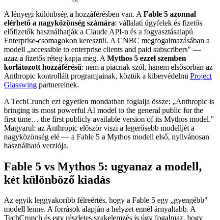
A lényegi különbség a hozzáférésben van. A
Fable 5 azonnal
elérhető a nagyközönség számára
: vállalati ügyfelek és fizetős
előfizetők használhatják a Claude API-n és a fogyasztásalapú
Enterprise-csomagokon keresztül. A CNBC megfogalmazásában a
modell „accessible to enterprise clients and paid subscribers" —
azaz a fizetős réteg kapja meg. A
Mythos 5 ezzel szemben
korlátozott hozzáférésű
: nem a piacnak szól, hanem elsősorban az
Anthropic kontrollált programjainak, köztük a kibervédelmi
Project
Glasswing
partnereinek.
A TechCrunch ezt egyetlen mondatban foglalja össze: „Anthropic is
bringing its most powerful AI model to the general public for the
first time… the first publicly available version of its Mythos model."
Magyarul: az Anthropic először viszi a legerősebb modelljét a
nagyközönség elé — a Fable 5 a Mythos modell első, nyilvánosan
használható verziója.
Fable 5 vs Mythos 5: ugyanaz a modell,
két különböző kiadás
Az egyik leggyakoribb félreértés, hogy a Fable 5 egy „gyengébb"
modell lenne. A források alapján a helyzet ennél árnyaltabb. A
TechCrunch és egy részletes szakelemzés is úgy fogalmaz, hogy