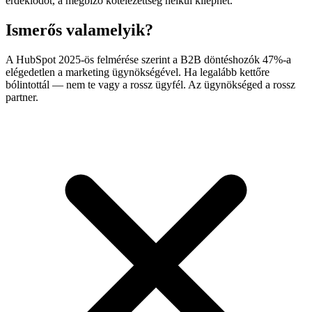
érdeklődőt, a megbízó kötelezettség nélkül kiléphet.
Ismerős valamelyik?
A HubSpot 2025-ös felmérése szerint a B2B döntéshozók 47%-a
elégedetlen a marketing ügynökségével. Ha legalább kettőre
bólintottál — nem te vagy a rossz ügyfél. Az ügynökséged a rossz
partner.