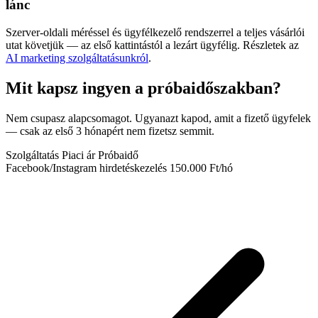
lánc
Szerver-oldali méréssel és ügyfélkezelő rendszerrel a teljes vásárlói
utat követjük — az első kattintástól a lezárt ügyfélig. Részletek az
AI marketing szolgáltatásunkról
.
Mit kapsz ingyen a próbaidőszakban?
Nem csupasz alapcsomagot. Ugyanazt kapod, amit a fizető ügyfelek
— csak az első 3 hónapért nem fizetsz semmit.
Szolgáltatás
Piaci ár
Próbaidő
Facebook/Instagram hirdetéskezelés
150.000 Ft/hó