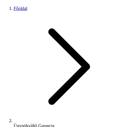
Főoldal
Ügynökváltó Garancia