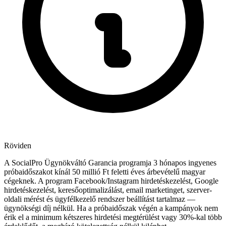
Röviden
A SocialPro Ügynökváltó Garancia programja 3 hónapos ingyenes
próbaidőszakot kínál 50 millió Ft feletti éves árbevételű magyar
cégeknek. A program Facebook/Instagram hirdetéskezelést, Google
hirdetéskezelést, keresőoptimalizálást, email marketinget, szerver-
oldali mérést és ügyfélkezelő rendszer beállítást tartalmaz —
ügynökségi díj nélkül. Ha a próbaidőszak végén a kampányok nem
érik el a minimum kétszeres hirdetési megtérülést vagy 30%-kal több